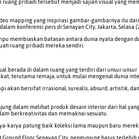
 ruang pribadi tersebut menjadi sajian visual yang m
 video mapping yang inspirasi gambar-gambarnya itu dar
 dalam konferensi pers di Senayan City, Jakarta, Selasa 
u membiaskan batasan antara dunia nyata dengan duni
uah ruang pribadi mereka sendiri.
berada di dalam ruang yang terdiri dari unsur-unsur i
at, terutama remaja, untuk mulai mengenal dunia inter
 akan bersifat irrasional, surealis, absurd, artistik, d
jung dalam melihat produk desain interior dari hal 
alam berkreativitas dan memaknai sesuatu.
ya-karya patung baik koleksi lama maupun baru merek
Ground Floor Senayan City, pengunjung harus terlebih d